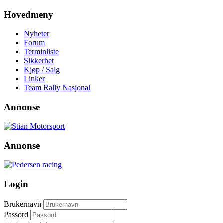
Hovedmeny
Nyheter
Forum
Terminliste
Sikkerhet
Kjøp / Salg
Linker
Team Rally Nasjonal
Annonse
Annonse
Login
Brukernavn
Passord