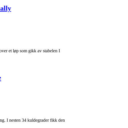
ally
over et løp som gikk av stabelen I
e
ng. I nesten 34 kuldegrader fikk den