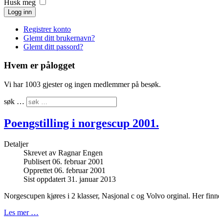
Husk meg
Logg inn
Registrer konto
Glemt ditt brukernavn?
Glemt ditt passord?
Hvem er pålogget
Vi har 1003 gjester og ingen medlemmer på besøk.
søk …
Poengstilling i norgescup 2001.
Detaljer
Skrevet av
Ragnar Engen
Publisert 06. februar 2001
Opprettet 06. februar 2001
Sist oppdatert 31. januar 2013
Norgescupen kjøres i 2 klasser, Nasjonal c og Volvo orginal. Her finne
Les mer …