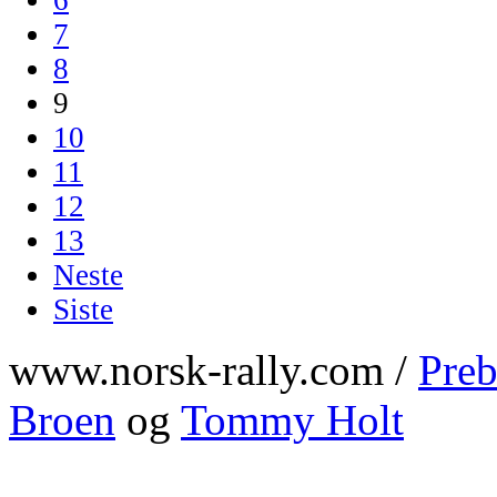
7
8
9
10
11
12
13
Neste
Siste
www.norsk-rally.com /
Preb
Broen
og
Tommy Holt