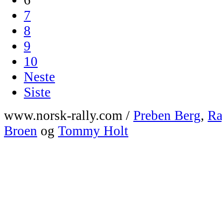
7
8
9
10
Neste
Siste
www.norsk-rally.com /
Preben Berg
,
Ra
Broen
og
Tommy Holt