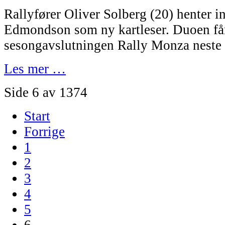
Rallyfører Oliver Solberg (20) henter in
Edmondson som ny kartleser. Duoen få
sesongavslutningen Rally Monza neste 
Les mer …
Side 6 av 1374
Start
Forrige
1
2
3
4
5
6