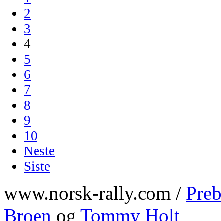
2
3
4
5
6
7
8
9
10
Neste
Siste
www.norsk-rally.com /
Preb
Broen
og
Tommy Holt