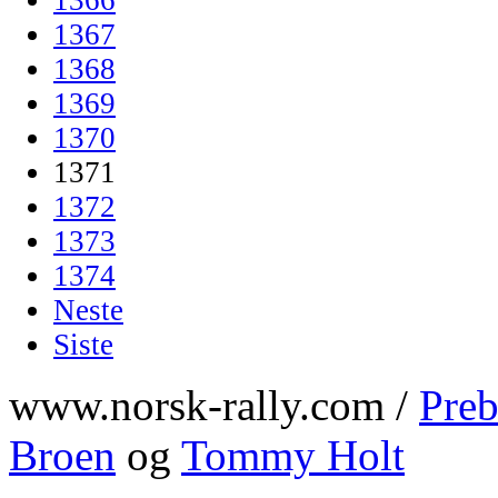
1367
1368
1369
1370
1371
1372
1373
1374
Neste
Siste
www.norsk-rally.com /
Preb
Broen
og
Tommy Holt