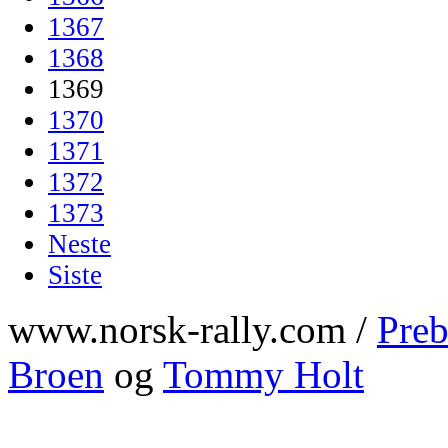
1367
1368
1369
1370
1371
1372
1373
Neste
Siste
www.norsk-rally.com /
Preb
Broen
og
Tommy Holt