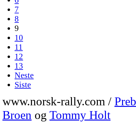
7
8
9
10
11
12
13
Neste
Siste
www.norsk-rally.com /
Preb
Broen
og
Tommy Holt