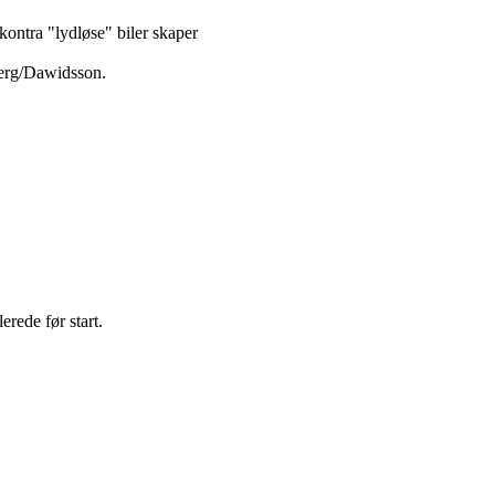
ontra "lydløse" biler skaper
berg/Dawidsson.
erede før start.