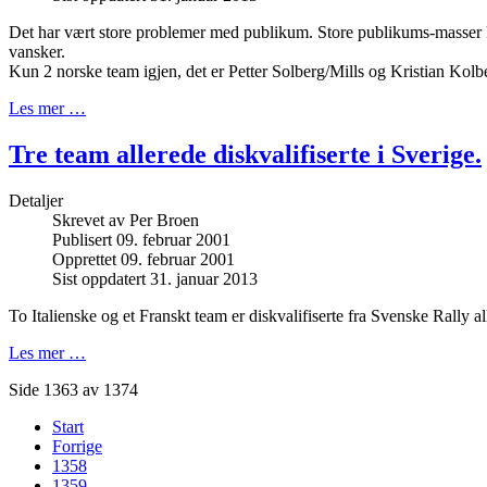
Det har vært store problemer med publikum. Store publikums-masser k
vansker.
Kun 2 norske team igjen, det er Petter Solberg/Mills og Kristian Kol
Les mer …
Tre team allerede diskvalifiserte i Sverige.
Detaljer
Skrevet av
Per Broen
Publisert 09. februar 2001
Opprettet 09. februar 2001
Sist oppdatert 31. januar 2013
To Italienske og et Franskt team er diskvalifiserte fra Svenske Rally all
Les mer …
Side 1363 av 1374
Start
Forrige
1358
1359