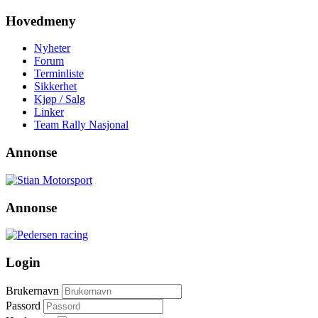
Hovedmeny
Nyheter
Forum
Terminliste
Sikkerhet
Kjøp / Salg
Linker
Team Rally Nasjonal
Annonse
Annonse
Login
Brukernavn
Passord