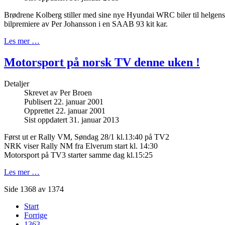
Brødrene Kolberg stiller med sine nye Hyundai WRC biler til helgen
bilpremiere av Per Johansson i en SAAB 93 kit kar.
Les mer …
Motorsport på norsk TV denne uken !
Detaljer
Skrevet av
Per Broen
Publisert 22. januar 2001
Opprettet 22. januar 2001
Sist oppdatert 31. januar 2013
Først ut er Rally VM, Søndag 28/1 kl.13:40 på TV2
NRK viser Rally NM fra Elverum start kl. 14:30
Motorsport på TV3 starter samme dag kl.15:25
Les mer …
Side 1368 av 1374
Start
Forrige
1363