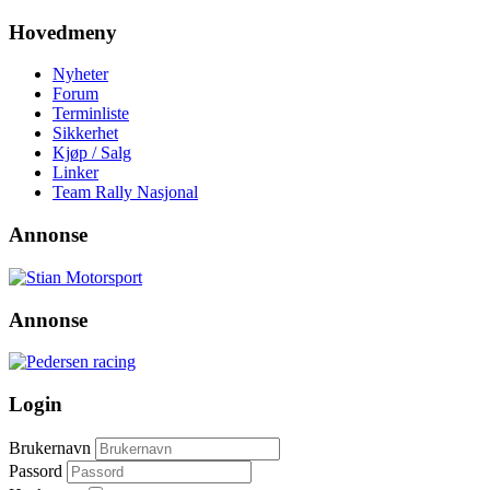
Hovedmeny
Nyheter
Forum
Terminliste
Sikkerhet
Kjøp / Salg
Linker
Team Rally Nasjonal
Annonse
Annonse
Login
Brukernavn
Passord