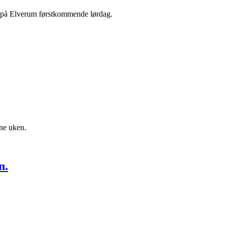
len på Elverum førstkommende lørdag.
nne uken.
n.