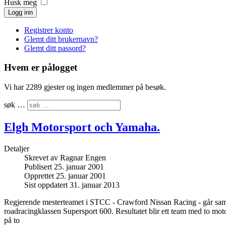
Husk meg
Logg inn
Registrer konto
Glemt ditt brukernavn?
Glemt ditt passord?
Hvem er pålogget
Vi har 2289 gjester og ingen medlemmer på besøk.
søk …
Elgh Motorsport och Yamaha.
Detaljer
Skrevet av
Ragnar Engen
Publisert 25. januar 2001
Opprettet 25. januar 2001
Sist oppdatert 31. januar 2013
Regjerende mesterteamet i STCC - Crawford Nissan Racing - går sa
roadracingklassen Supersport 600. Resultatet blir ett team med to mot
på to