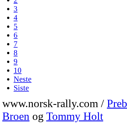
3
4
5
6
7
8
9
10
Neste
Siste
www.norsk-rally.com /
Preb
Broen
og
Tommy Holt