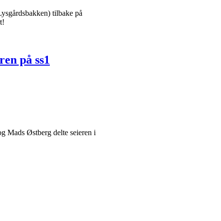
Lysgårdsbakken) tilbake på
t!
ren på ss1
og Mads Østberg delte seieren i