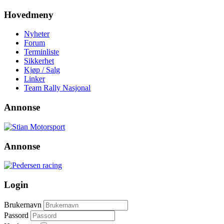
Hovedmeny
Nyheter
Forum
Terminliste
Sikkerhet
Kjøp / Salg
Linker
Team Rally Nasjonal
Annonse
Annonse
Login
Brukernavn
Passord