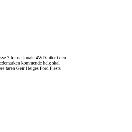
asse 3 for nasjonale 4WD-biler i den
y Hedemarken kommende helg skal
ere faren Geir Helges Ford Fiesta