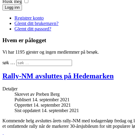
Husk meg
Logg inn
Registrer konto
Glemt ditt brukernavn?
Glemt ditt passord?
Hvem er pålogget
Vi har 1195 gjester og ingen medlemmer på besøk.
søk …
Rally-NM avsluttes på Hedemarken
Detaljer
Skrevet av
Preben Berg
Publisert 14. september 2021
Opprettet 14. september 2021
Sist oppdatert 14. september 2021
Kommende helg avsluttes årets rally-NM med todagersløp fredag og 
et omfattende rally når de markerer 30-årsjubileum for sitt populære