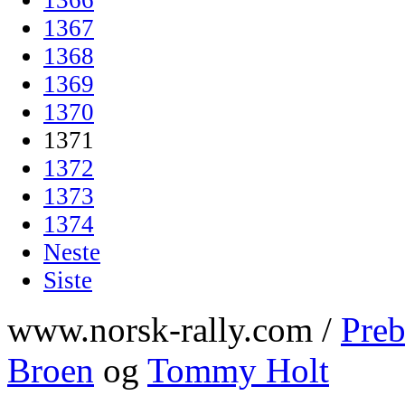
1367
1368
1369
1370
1371
1372
1373
1374
Neste
Siste
www.norsk-rally.com /
Preb
Broen
og
Tommy Holt