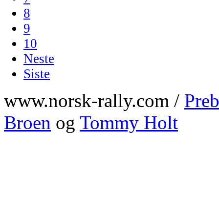
8
9
10
Neste
Siste
www.norsk-rally.com /
Preb
Broen
og
Tommy Holt