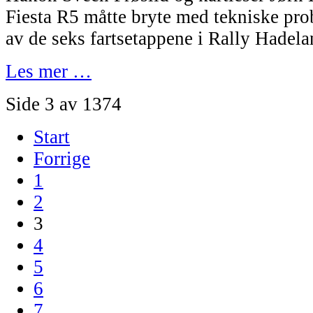
Fiesta R5 måtte bryte med tekniske prob
av de seks fartsetappene i Rally Hadela
Les mer …
Side 3 av 1374
Start
Forrige
1
2
3
4
5
6
7