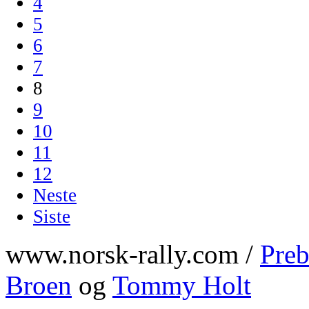
4
5
6
7
8
9
10
11
12
Neste
Siste
www.norsk-rally.com /
Preb
Broen
og
Tommy Holt