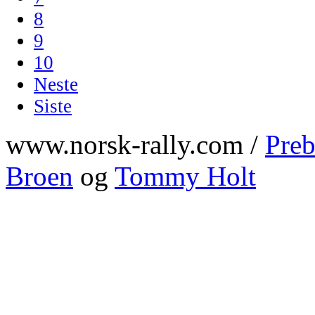
8
9
10
Neste
Siste
www.norsk-rally.com /
Preb
Broen
og
Tommy Holt