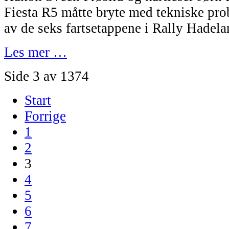
Fiesta R5 måtte bryte med tekniske prob
av de seks fartsetappene i Rally Hadela
Les mer …
Side 3 av 1374
Start
Forrige
1
2
3
4
5
6
7