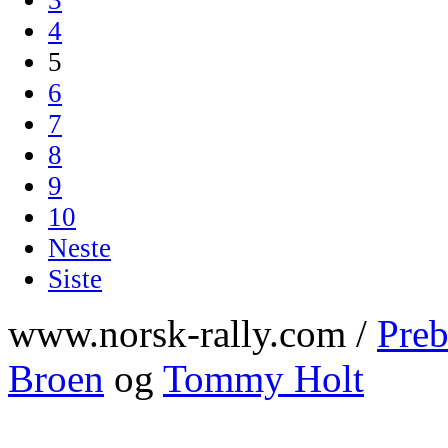
4
5
6
7
8
9
10
Neste
Siste
www.norsk-rally.com /
Preb
Broen
og
Tommy Holt