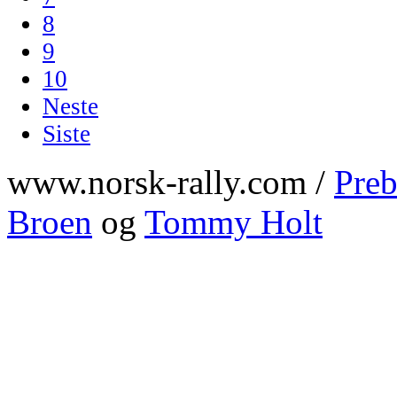
8
9
10
Neste
Siste
www.norsk-rally.com /
Preb
Broen
og
Tommy Holt