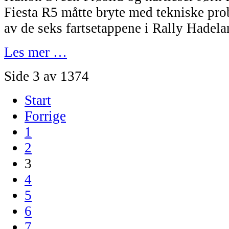
Fiesta R5 måtte bryte med tekniske prob
av de seks fartsetappene i Rally Hadela
Les mer …
Side 3 av 1374
Start
Forrige
1
2
3
4
5
6
7