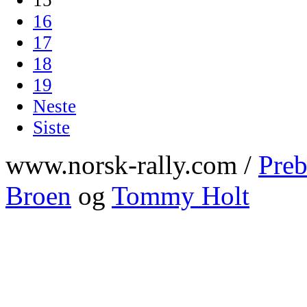
16
17
18
19
Neste
Siste
www.norsk-rally.com /
Preb
Broen
og
Tommy Holt