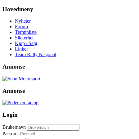
Hovedmeny
Nyheter
Forum
Terminliste
Sikkerhet
Kjøp / Salg
Linker
Team Rally Nasjonal
Annonse
Annonse
Login
Brukernavn
Passord