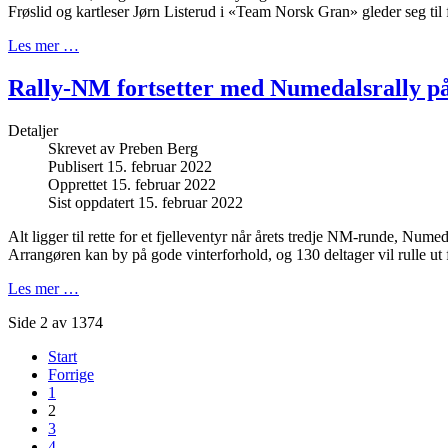
Frøslid og kartleser Jørn Listerud i «Team Norsk Gran» gleder seg til f
Les mer …
Rally-NM fortsetter med Numedalsrally på
Detaljer
Skrevet av
Preben Berg
Publisert 15. februar 2022
Opprettet 15. februar 2022
Sist oppdatert 15. februar 2022
Alt ligger til rette for et fjelleventyr når årets tredje NM-runde, Numed
Arrangøren kan by på gode vinterforhold, og 130 deltager vil rulle ut 
Les mer …
Side 2 av 1374
Start
Forrige
1
2
3
4