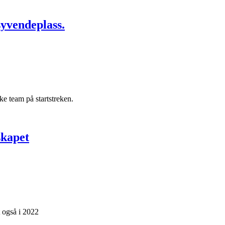
syvendeplass.
e team på startstreken.
skapet
t også i 2022