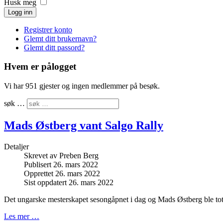
Husk meg
Logg inn
Registrer konto
Glemt ditt brukernavn?
Glemt ditt passord?
Hvem er pålogget
Vi har 951 gjester og ingen medlemmer på besøk.
søk …
Mads Østberg vant Salgo Rally
Detaljer
Skrevet av
Preben Berg
Publisert 26. mars 2022
Opprettet 26. mars 2022
Sist oppdatert 26. mars 2022
Det ungarske mesterskapet sesongåpnet i dag og Mads Østberg ble tot
Les mer …