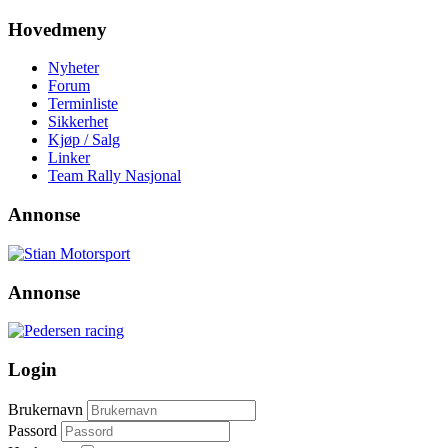
Hovedmeny
Nyheter
Forum
Terminliste
Sikkerhet
Kjøp / Salg
Linker
Team Rally Nasjonal
Annonse
Annonse
Login
Brukernavn
Passord