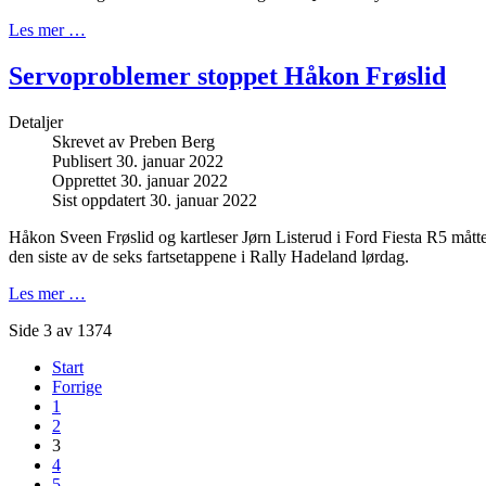
Les mer …
Servoproblemer stoppet Håkon Frøslid
Detaljer
Skrevet av
Preben Berg
Publisert 30. januar 2022
Opprettet 30. januar 2022
Sist oppdatert 30. januar 2022
Håkon Sveen Frøslid og kartleser Jørn Listerud i Ford Fiesta R5 mått
den siste av de seks fartsetappene i Rally Hadeland lørdag.
Les mer …
Side 3 av 1374
Start
Forrige
1
2
3
4
5