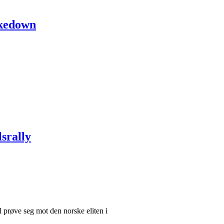
akedown
srally
 prøve seg mot den norske eliten i