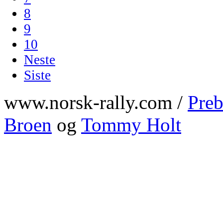
8
9
10
Neste
Siste
www.norsk-rally.com /
Preb
Broen
og
Tommy Holt