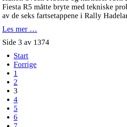
Fiesta R5 måtte bryte med tekniske prob
av de seks fartsetappene i Rally Hadela
Les mer …
Side 3 av 1374
Start
Forrige
1
2
3
4
5
6
7