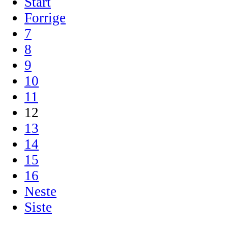
Start
Forrige
7
8
9
10
11
12
13
14
15
16
Neste
Siste