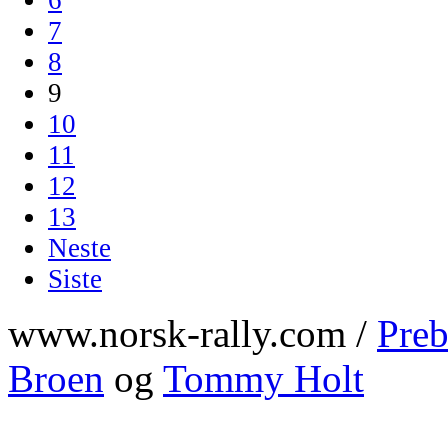
7
8
9
10
11
12
13
Neste
Siste
www.norsk-rally.com /
Preb
Broen
og
Tommy Holt