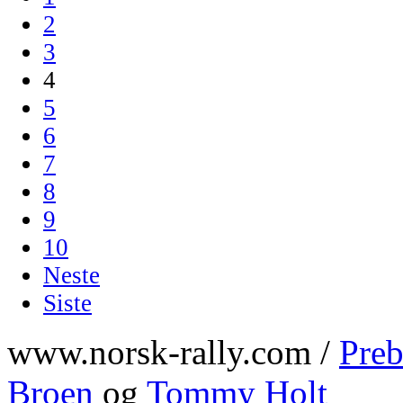
2
3
4
5
6
7
8
9
10
Neste
Siste
www.norsk-rally.com /
Preb
Broen
og
Tommy Holt