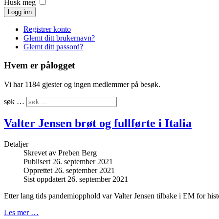
Husk meg
Logg inn
Registrer konto
Glemt ditt brukernavn?
Glemt ditt passord?
Hvem er pålogget
Vi har 1184 gjester og ingen medlemmer på besøk.
søk …
Valter Jensen brøt og fullførte i Italia
Detaljer
Skrevet av
Preben Berg
Publisert 26. september 2021
Opprettet 26. september 2021
Sist oppdatert 26. september 2021
Etter lang tids pandemiopphold var Valter Jensen tilbake i EM for histo
Les mer …