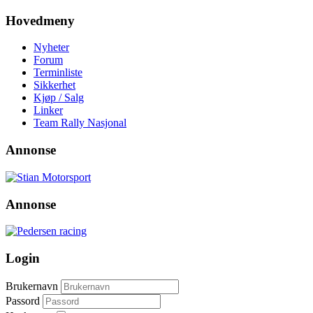
Hovedmeny
Nyheter
Forum
Terminliste
Sikkerhet
Kjøp / Salg
Linker
Team Rally Nasjonal
Annonse
Annonse
Login
Brukernavn
Passord