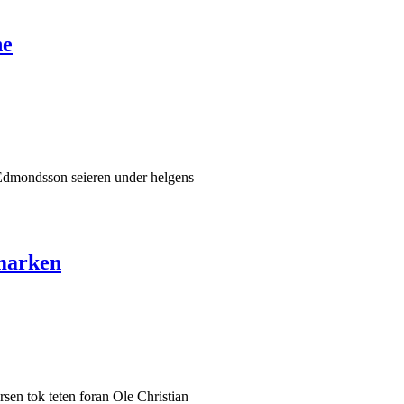
ne
t Edmondsson seieren under helgens
emarken
sen tok teten foran Ole Christian