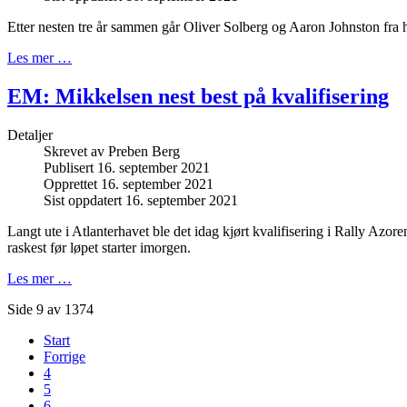
Etter nesten tre år sammen går Oliver Solberg og Aaron Johnston fra 
Les mer …
EM: Mikkelsen nest best på kvalifisering
Detaljer
Skrevet av
Preben Berg
Publisert 16. september 2021
Opprettet 16. september 2021
Sist oppdatert 16. september 2021
Langt ute i Atlanterhavet ble det idag kjørt kvalifisering i Rally Azo
raskest før løpet starter imorgen.
Les mer …
Side 9 av 1374
Start
Forrige
4
5
6