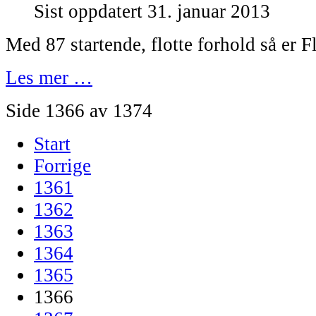
Sist oppdatert 31. januar 2013
Med 87 startende, flotte forhold så er Fl
Les mer …
Side 1366 av 1374
Start
Forrige
1361
1362
1363
1364
1365
1366