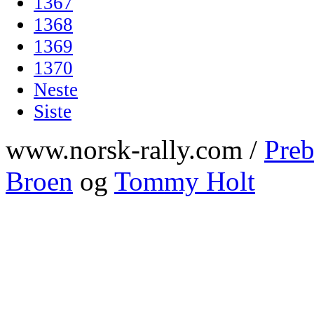
1367
1368
1369
1370
Neste
Siste
www.norsk-rally.com /
Preb
Broen
og
Tommy Holt