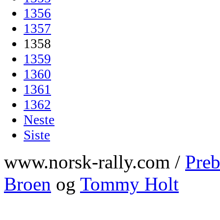
1356
1357
1358
1359
1360
1361
1362
Neste
Siste
www.norsk-rally.com /
Preb
Broen
og
Tommy Holt