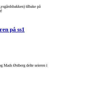
Lysgårdsbakken) tilbake på
t!
ren på ss1
og Mads Østberg delte seieren i