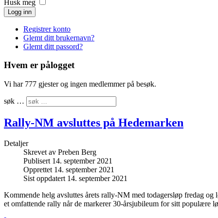
Husk meg
Logg inn
Registrer konto
Glemt ditt brukernavn?
Glemt ditt passord?
Hvem er pålogget
Vi har 777 gjester og ingen medlemmer på besøk.
søk …
Rally-NM avsluttes på Hedemarken
Detaljer
Skrevet av
Preben Berg
Publisert 14. september 2021
Opprettet 14. september 2021
Sist oppdatert 14. september 2021
Kommende helg avsluttes årets rally-NM med todagersløp fredag og 
et omfattende rally når de markerer 30-årsjubileum for sitt populære