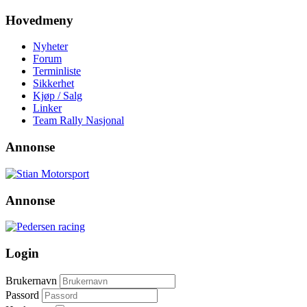
Hovedmeny
Nyheter
Forum
Terminliste
Sikkerhet
Kjøp / Salg
Linker
Team Rally Nasjonal
Annonse
Annonse
Login
Brukernavn
Passord