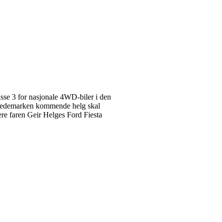
asse 3 for nasjonale 4WD-biler i den
y Hedemarken kommende helg skal
ere faren Geir Helges Ford Fiesta