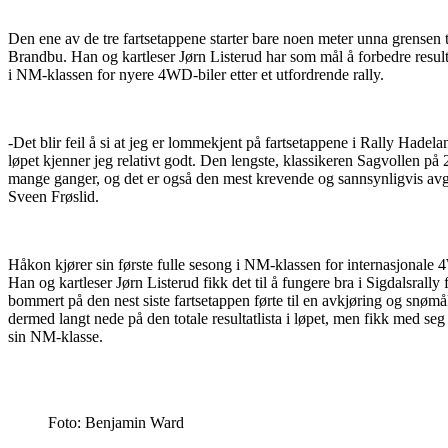
Den ene av de tre fartsetappene starter bare noen meter unna grensen 
Brandbu. Han og kartleser Jørn Listerud har som mål å forbedre resultat
i NM-klassen for nyere 4WD-biler etter et utfordrende rally.
-Det blir feil å si at jeg er lommekjent på fartsetappene i Rally Hadela
løpet kjenner jeg relativt godt. Den lengste, klassikeren Sagvollen på 
mange ganger, og det er også den mest krevende og sannsynligvis avgj
Sveen Frøslid.
Håkon kjører sin første fulle sesong i NM-klassen for internasjonale
Han og kartleser Jørn Listerud fikk det til å fungere bra i Sigdalsrally
bommert på den nest siste fartsetappen førte til en avkjøring og snømå
dermed langt nede på den totale resultatlista i løpet, men fikk med seg
sin NM-klasse.
Foto: Benjamin Ward