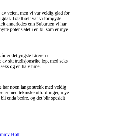
e av veien, men vi var veldig glad for
igdal. Totalt sett var vi fornøyde
helt annerledes enn Subaruen vi har
tnytte potensialet i en bil som er mye
r er det yngste føreren i
av sitt tradisjonsrike løp, med seks
 seks og en halv time.
ne har noen lange strekk med veldig
veier med tekniske utfordringer, mye
bli enda bedre, og det blir spesielt
mmy Holt