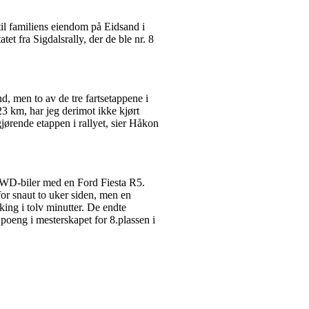
til familiens eiendom på Eidsand i
et fra Sigdalsrally, der de ble nr. 8
nd, men to av de tre fartsetappene i
23 km, har jeg derimot ikke kjørt
ørende etappen i rallyet, sier Håkon
 4WD-biler med en Ford Fiesta R5.
 for snaut to uker siden, men en
king i tolv minutter. De endte
 poeng i mesterskapet for 8.plassen i