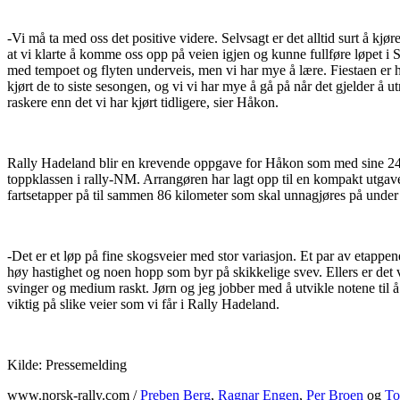
-Vi må ta med oss det positive videre. Selvsagt er det alltid surt å kjør
at vi klarte å komme oss opp på veien igjen og kunne fullføre løpet i S
med tempoet og flyten underveis, men vi har mye å lære. Fiestaen er 
kjørt de to siste sesongen, og vi vi har mye å gå på når det gjelder å u
raskere enn det vi har kjørt tidligere, sier Håkon.
Rally Hadeland blir en krevende oppgave for Håkon som med sine 24 å
toppklassen i rally-NM. Arrangøren har lagt opp til en kompakt utgave 
fartsetapper på til sammen 86 kilometer som skal unnagjøres på under
-Det er et løp på fine skogsveier med stor variasjon. Et par av etappe
høy hastighet og noen hopp som byr på skikkelige svev. Ellers er det 
svinger og medium raskt. Jørn og jeg jobber med å utvikle notene til å 
viktig på slike veier som vi får i Rally Hadeland.
Kilde: Pressemelding
www.norsk-rally.com /
Preben Berg
,
Ragnar Engen
,
Per Broen
og
To