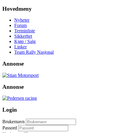
Hovedmeny
Nyheter
Forum
Terminliste
Sikkerhet
Kjøp / Salg
Linker
Team Rally Nasjonal
Annonse
Annonse
Login
Brukernavn
Passord