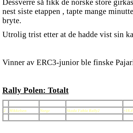
Dessverre så fikk de norske store girk
nest siste etappen , tapte mange minutt
bryte.
Utrolig trist etter at de hadde vist sin k
Vinner av ERC3-junior ble finske Pajar
Rally Polen: Totalt
1
Lukanyuk
Russland
Citroën C3 Rally2
1.48.
2
Mikkelsen
Norge
Skoda Fabia Rally2
+18.4
3
Marczyk
Polen
Skoda Fabia Rally2
+1.54