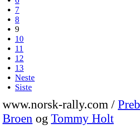
7
8
9
10
11
12
13
Neste
Siste
www.norsk-rally.com /
Preb
Broen
og
Tommy Holt